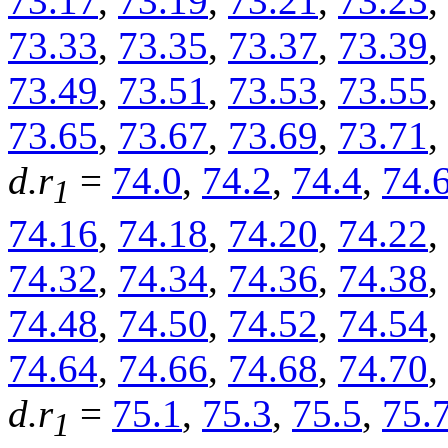
73.17
,
73.19
,
73.21
,
73.23
,
73.33
,
73.35
,
73.37
,
73.39
,
73.49
,
73.51
,
73.53
,
73.55
,
73.65
,
73.67
,
73.69
,
73.71
,
d.r
=
74.0
,
74.2
,
74.4
,
74.
1
74.16
,
74.18
,
74.20
,
74.22
,
74.32
,
74.34
,
74.36
,
74.38
,
74.48
,
74.50
,
74.52
,
74.54
,
74.64
,
74.66
,
74.68
,
74.70
,
d.r
=
75.1
,
75.3
,
75.5
,
75.
1