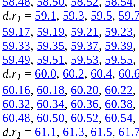
58.48
,
58.50
,
58.52
,
58.54
,
d.r
=
59.1
,
59.3
,
59.5
,
59.
1
59.17
,
59.19
,
59.21
,
59.23
,
59.33
,
59.35
,
59.37
,
59.39
,
59.49
,
59.51
,
59.53
,
59.55
,
d.r
=
60.0
,
60.2
,
60.4
,
60.
1
60.16
,
60.18
,
60.20
,
60.22
,
60.32
,
60.34
,
60.36
,
60.38
,
60.48
,
60.50
,
60.52
,
60.54
,
d.r
=
61.1
,
61.3
,
61.5
,
61.
1