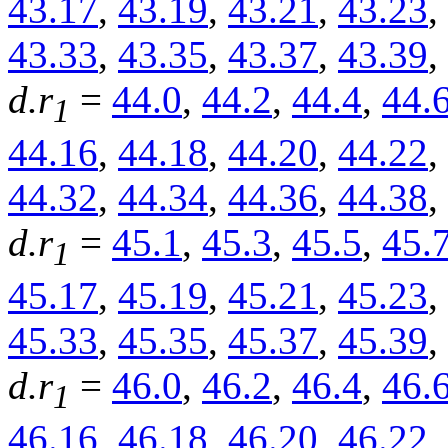
43.17
,
43.19
,
43.21
,
43.23
,
43.33
,
43.35
,
43.37
,
43.39
,
d.r
=
44.0
,
44.2
,
44.4
,
44.
1
44.16
,
44.18
,
44.20
,
44.22
,
44.32
,
44.34
,
44.36
,
44.38
,
d.r
=
45.1
,
45.3
,
45.5
,
45.
1
45.17
,
45.19
,
45.21
,
45.23
,
45.33
,
45.35
,
45.37
,
45.39
,
d.r
=
46.0
,
46.2
,
46.4
,
46.
1
46.16
,
46.18
,
46.20
,
46.22
,