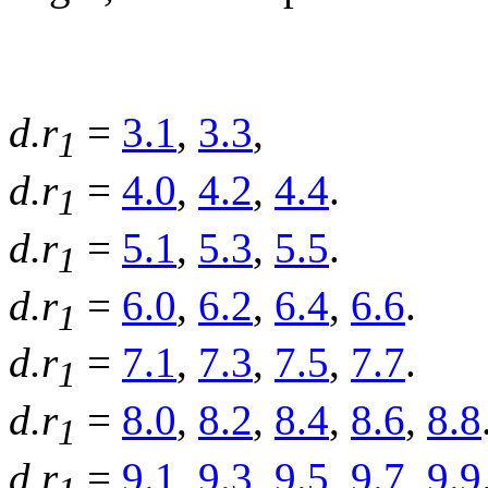
d.r
=
3.1
,
3.3
,
1
d.r
=
4.0
,
4.2
,
4.4
.
1
d.r
=
5.1
,
5.3
,
5.5
.
1
d.r
=
6.0
,
6.2
,
6.4
,
6.6
.
1
d.r
=
7.1
,
7.3
,
7.5
,
7.7
.
1
d.r
=
8.0
,
8.2
,
8.4
,
8.6
,
8.8
1
d.r
=
9.1
,
9.3
,
9.5
,
9.7
,
9.9