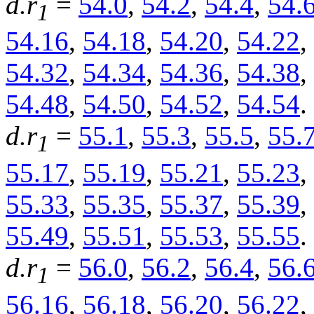
d.r
=
54.0
,
54.2
,
54.4
,
54.
1
54.16
,
54.18
,
54.20
,
54.22
,
54.32
,
54.34
,
54.36
,
54.38
,
54.48
,
54.50
,
54.52
,
54.54
.
d.r
=
55.1
,
55.3
,
55.5
,
55.
1
55.17
,
55.19
,
55.21
,
55.23
,
55.33
,
55.35
,
55.37
,
55.39
,
55.49
,
55.51
,
55.53
,
55.55
.
d.r
=
56.0
,
56.2
,
56.4
,
56.
1
56.16
,
56.18
,
56.20
,
56.22
,