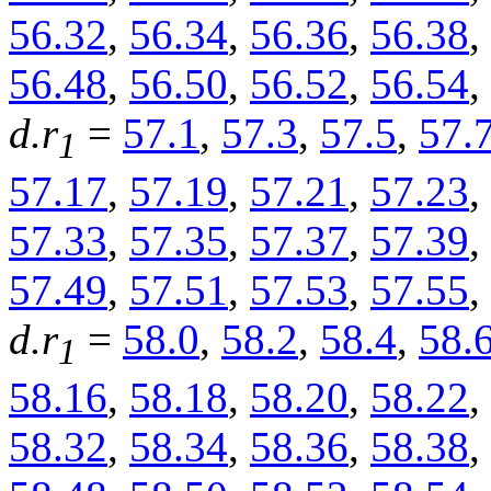
56.32
,
56.34
,
56.36
,
56.38
,
56.48
,
56.50
,
56.52
,
56.54
,
d.r
=
57.1
,
57.3
,
57.5
,
57.
1
57.17
,
57.19
,
57.21
,
57.23
,
57.33
,
57.35
,
57.37
,
57.39
,
57.49
,
57.51
,
57.53
,
57.55
,
d.r
=
58.0
,
58.2
,
58.4
,
58.
1
58.16
,
58.18
,
58.20
,
58.22
,
58.32
,
58.34
,
58.36
,
58.38
,