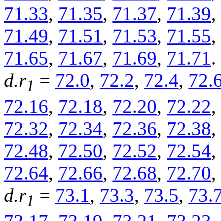
71.33
,
71.35
,
71.37
,
71.39
,
71.49
,
71.51
,
71.53
,
71.55
,
71.65
,
71.67
,
71.69
,
71.71
.
d.r
=
72.0
,
72.2
,
72.4
,
72.
1
72.16
,
72.18
,
72.20
,
72.22
,
72.32
,
72.34
,
72.36
,
72.38
,
72.48
,
72.50
,
72.52
,
72.54
,
72.64
,
72.66
,
72.68
,
72.70
,
d.r
=
73.1
,
73.3
,
73.5
,
73.
1