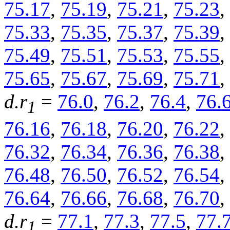
75.17
,
75.19
,
75.21
,
75.23
,
75.33
,
75.35
,
75.37
,
75.39
,
75.49
,
75.51
,
75.53
,
75.55
,
75.65
,
75.67
,
75.69
,
75.71
,
d.r
=
76.0
,
76.2
,
76.4
,
76.
1
76.16
,
76.18
,
76.20
,
76.22
,
76.32
,
76.34
,
76.36
,
76.38
,
76.48
,
76.50
,
76.52
,
76.54
,
76.64
,
76.66
,
76.68
,
76.70
,
d.r
=
77.1
,
77.3
,
77.5
,
77.
1