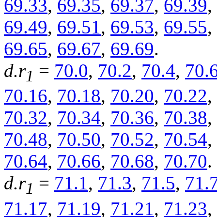
69.33
,
69.35
,
69.37
,
69.39
,
69.49
,
69.51
,
69.53
,
69.55
,
69.65
,
69.67
,
69.69
.
d.r
=
70.0
,
70.2
,
70.4
,
70.
1
70.16
,
70.18
,
70.20
,
70.22
,
70.32
,
70.34
,
70.36
,
70.38
,
70.48
,
70.50
,
70.52
,
70.54
,
70.64
,
70.66
,
70.68
,
70.70
.
d.r
=
71.1
,
71.3
,
71.5
,
71.
1
71.17
,
71.19
,
71.21
,
71.23
,